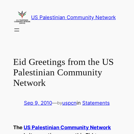
Skip
to
US Palestinian Community Network
content
Eid Greetings from the US
Palestinian Community
Network
Sep 9, 2010
—
uspcn
in
Statements
by
The
US Palestinian Community Network